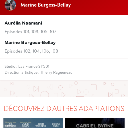
Marine Burgess-Bellay
Aurélia Naamani
Episodes 101, 103, 105, 107
Marine Burgess-Bellay
Episodes 102, 104, 106, 108
Studio : Eva France ST'501
Direction artistique : Thierry Ragueneau
DÉCOUVREZ D'AUTRES ADAPTATIONS