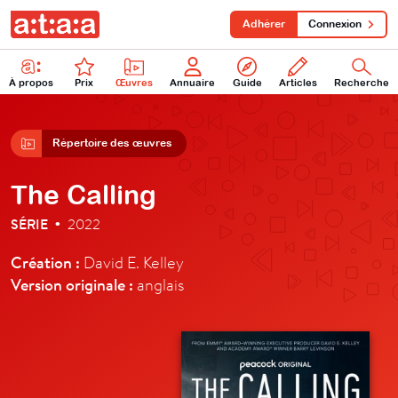
Adhérer
Connexion
À propos
Prix
Œuvres
Annuaire
Guide
Articles
Recherche
Répertoire des œuvres
The Calling
SÉRIE
2022
•
Création :
David E. Kelley
Version originale :
anglais