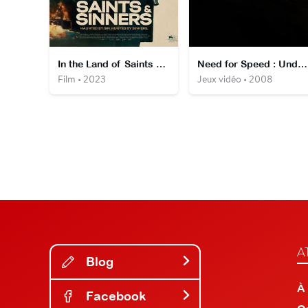
In the Land of Saints and Sinners
Need for Speed : Undercover
Film • 2023
Jeux vidéo • 2008
A
Blog
À
Facebook