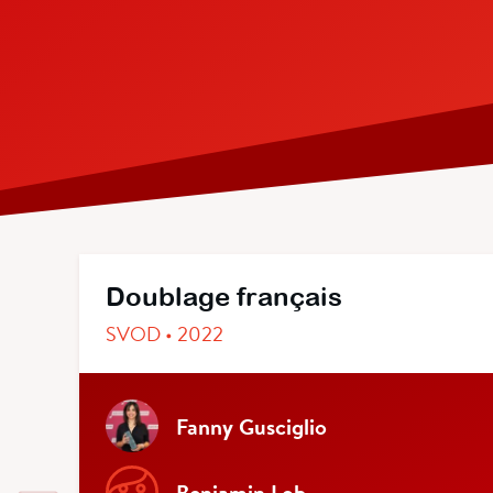
Doublage français
SVOD • 2022
Fanny Gusciglio
Benjamin Lob