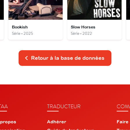
Bookish
Slow Horses
Série • 2025
Série • 2022
Retour à la base de données
TAA
TRADUCTEUR
COMM
 propos
Adhérer
Faire