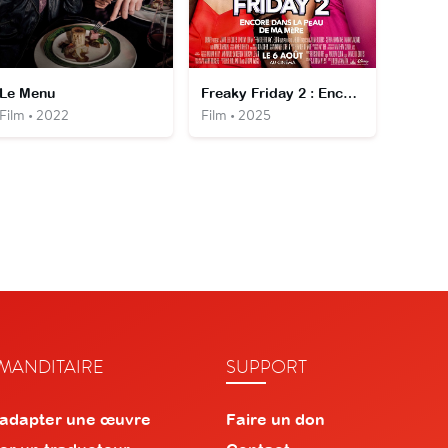
Le Menu
Freaky Friday 2 : Encore dans la peau de ma mère
Film • 2022
Film • 2025
ANDITAIRE
SUPPORT
 adapter une œuvre
Faire un don