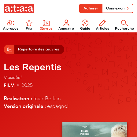
Adhérer
Connexion
À propos
Prix
Œuvres
Annuaire
Guide
Articles
Recherche
Répertoire des œuvres
Les Repentis
Maixabel
FILM
2025
•
Réalisation :
Iciar Bollain
Version originale :
espagnol