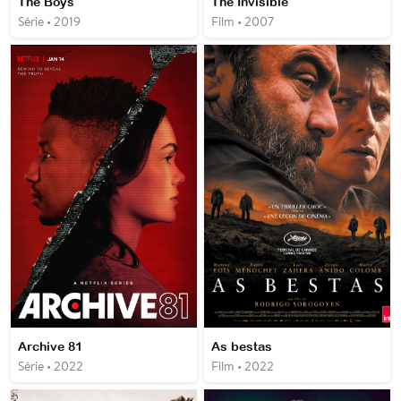
The Boys
The Invisible
Série • 2019
Film • 2007
Archive 81
As bestas
Série • 2022
Film • 2022