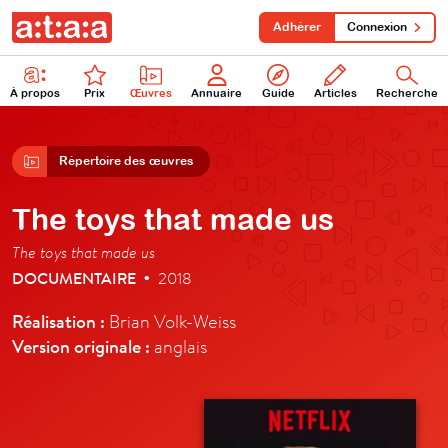
Adhérer
Connexion
À propos
Prix
Œuvres
Annuaire
Guide
Articles
Recherche
Répertoire des œuvres
The toys that made us
The toys that made us
DOCUMENTAIRE
2018
•
Réalisation :
Brian Volk-Weiss
Version originale :
anglais