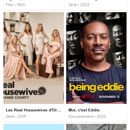
Film • 1965
Série • 2022
Les Real Housewives d'Orange County
Moi, c'est Eddie
Série • 2019
Documentaire • 2025