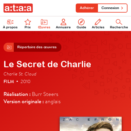
Adhérer
Connexion
À propos
Prix
Œuvres
Annuaire
Guide
Articles
Recherche
Répertoire des œuvres
Le Secret de Charlie
Charlie St. Cloud
FILM
2010
•
Réalisation :
Burr Steers
Version originale :
anglais