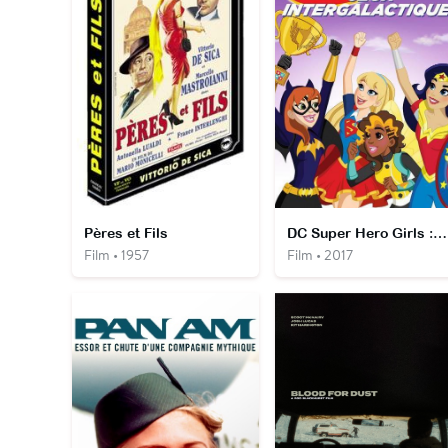
Pères et Fils
DC Super Hero Girls : Jeux Intergalactiques
Film • 1957
Film • 2017