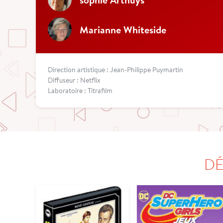
Marianne Whiteside
Direction artistique : Jean-Philippe Puymartin
Diffuseur : Netflix
Laboratoire : Titrafilm
DÉ