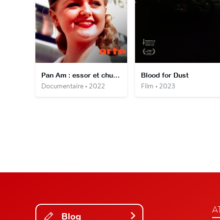
Pan Am : essor et chute d'une compagnie mythique
Blood for Dust
Documentaire • 2022
Film • 2023
A
Blog