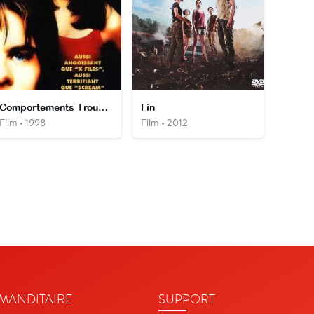
Comportements Troublants
Fin
Film • 1998
Film • 2012
ANDITAIRE
SUPPORT