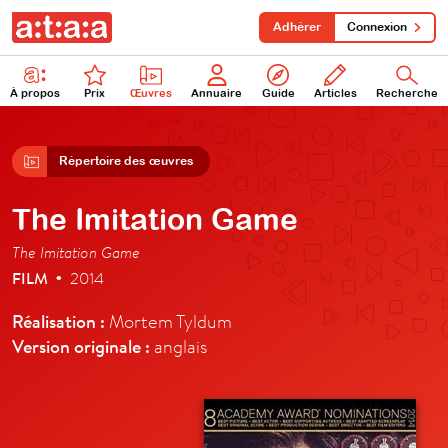
Adhérer
Connexion
À propos
Prix
Œuvres
Annuaire
Guide
Articles
Recherche
Répertoire des œuvres
The Imitation Game
The Imitation Game
FILM
2014
•
Réalisation :
Mortem Tyldum
Version originale :
anglais