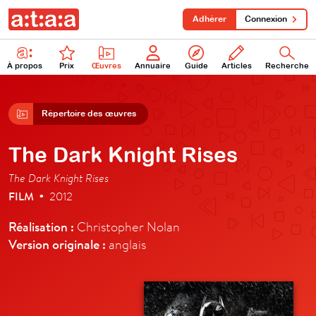
Adhérer
Connexion
À propos
Prix
Œuvres
Annuaire
Guide
Articles
Recherche
Répertoire des œuvres
The Dark Knight Rises
The Dark Knight Rises
FILM
2012
•
Réalisation :
Christopher Nolan
Version originale :
anglais