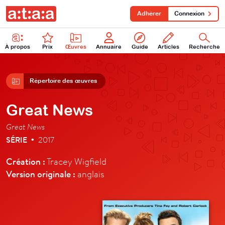
Adhérer
Connexion
À propos
Prix
Œuvres
Annuaire
Guide
Articles
Recherche
Répertoire des œuvres
Great News
Great News
SÉRIE
2017
•
Création :
Tracey Wigfield
Version originale :
anglais