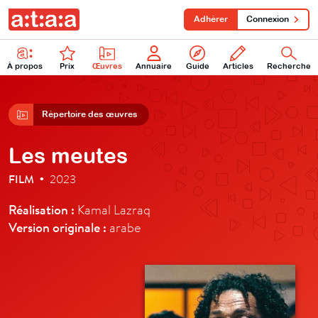
Adhérer
Connexion
À propos
Prix
Œuvres
Annuaire
Guide
Articles
Recherche
Répertoire des œuvres
Les meutes
FILM
2023
•
Réalisation :
Kamal Lazraq
Version originale :
arabe