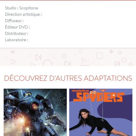
Studio : Scopitone
Direction artistique :
Diffuseur :
Éditeur DVD :
Distributeur :
Laboratoire :
DÉCOUVREZ D'AUTRES ADAPTATIONS