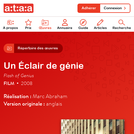
Adhérer
Connexion
À propos
Prix
Œuvres
Annuaire
Guide
Articles
Recherche
Répertoire des œuvres
Un Éclair de génie
Flash of Genius
FILM
2008
•
Réalisation :
Marc Abraham
Version originale :
anglais