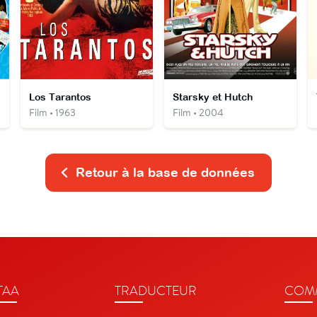
Los Tarantos
Starsky et Hutch
Film • 1963
Film • 2004
Retour à la base de données
TAA
TRADUCTEUR
COMM