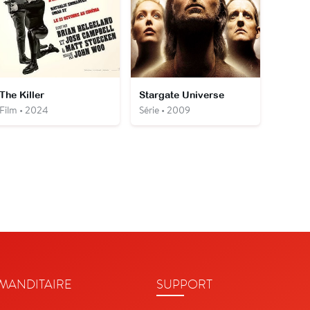
The Killer
Stargate Universe
Film • 2024
Série • 2009
ANDITAIRE
SUPPORT