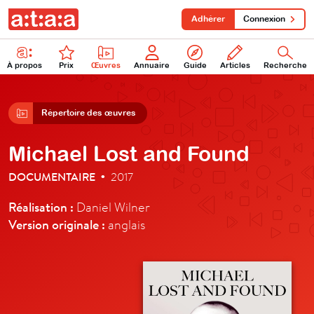
Adhérer
Connexion
À propos
Prix
Œuvres
Annuaire
Guide
Articles
Recherche
Répertoire des œuvres
Michael Lost and Found
DOCUMENTAIRE
2017
•
Réalisation :
Daniel Wilner
Version originale :
anglais