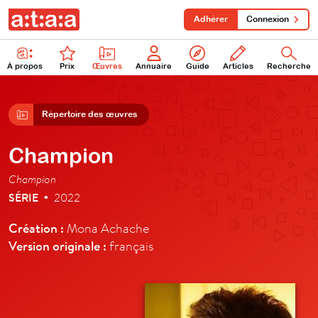
Adhérer
Connexion
À propos
Prix
Œuvres
Annuaire
Guide
Articles
Recherche
Répertoire des œuvres
Champion
Champion
SÉRIE
2022
•
Création :
Mona Achache
Version originale :
français