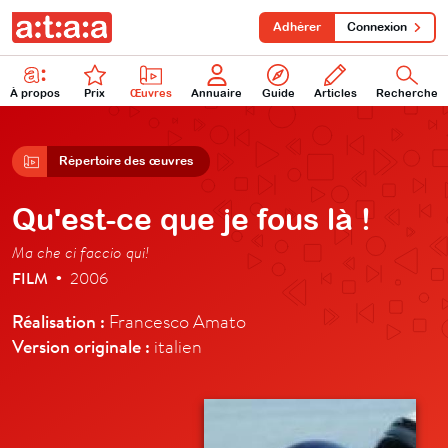
Adhérer
Connexion
À propos
Prix
Œuvres
Annuaire
Guide
Articles
Recherche
Répertoire des œuvres
Qu'est-ce que je fous là !
Ma che ci faccio qui!
FILM
2006
•
Réalisation :
Francesco Amato
Version originale :
italien