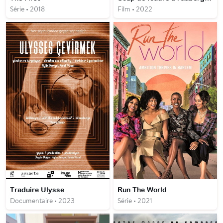
Série • 2018
Film • 2022
Traduire Ulysse
Run The World
Documentaire • 2023
Série • 2021