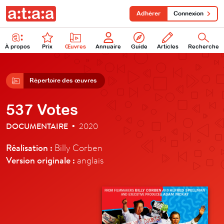
Adhérer
Connexion
À propos
Prix
Œuvres
Annuaire
Guide
Articles
Recherche
Répertoire des œuvres
537 Votes
DOCUMENTAIRE
2020
•
Réalisation :
Billy Corben
Version originale :
anglais