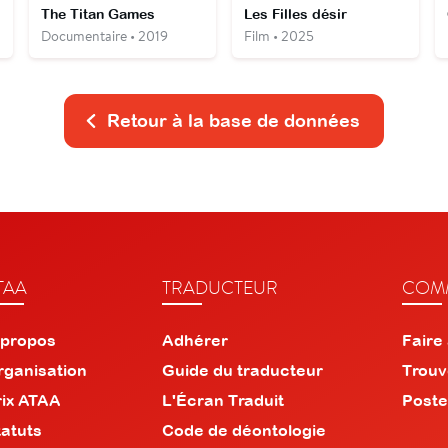
The Titan Games
Les Filles désir
Documentaire • 2019
Film • 2025
Retour à la base de données
TAA
TRADUCTEUR
COMM
 propos
Adhérer
Faire
rganisation
Guide du traducteur
Trouv
rix ATAA
L'Écran Traduit
Poste
tatuts
Code de déontologie