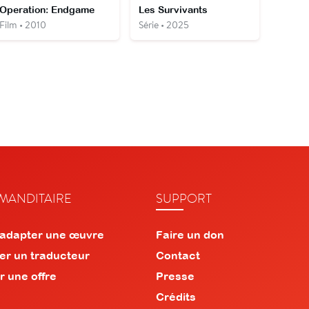
Operation: Endgame
Les Survivants
Film • 2010
Série • 2025
ANDITAIRE
SUPPORT
 adapter une œuvre
Faire un don
er un traducteur
Contact
r une offre
Presse
Crédits