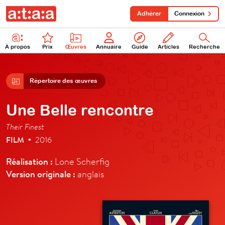
Adhérer
Connexion
À propos
Prix
Œuvres
Annuaire
Guide
Articles
Recherche
Répertoire des œuvres
Une Belle rencontre
Their Finest
FILM
2016
•
Réalisation :
Lone Scherfig
Version originale :
anglais