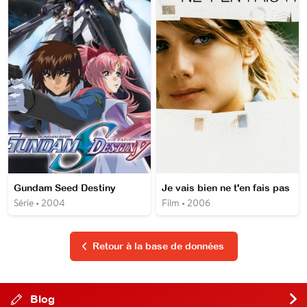
Gundam Seed Destiny
Je vais bien ne t'en fais pas
Série • 2004
Film • 2006
Retour à la base de données
Blog