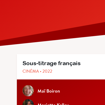
Sous-titrage français
CINÉMA • 2022
Maï Boiron
Mariette Kelley