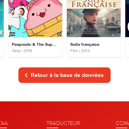
Peepoodo & The Super Fuck Friends
Suite française
Série • 2018
Film • 2014
Retour à la base de données
TAA
TRADUCTEUR
COMM