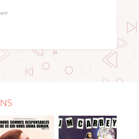
Guyot
ONS