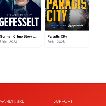
German Crime Story : Captives
Paradis City
Série • 2023
Série • 2025
ANDITAIRE
SUPPORT