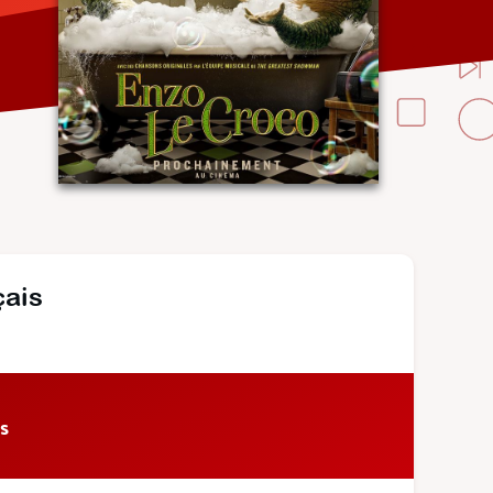
çais
s