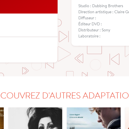
Studio : Dubbing Brothers
Direction artistique : Claire 
Diffuseur :
Éditeur DVD :
Distributeur : Sony
Laboratoire :
COUVREZ D'AUTRES ADAPTATI