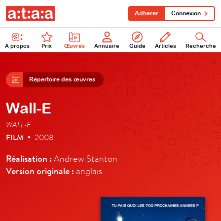
Adhérer
Connexion
À propos
Prix
Œuvres
Annuaire
Guide
Articles
Recherche
Répertoire des œuvres
Wall-E
WALL•E
FILM
2008
•
Réalisation :
Andrew Stanton
Version originale :
anglais