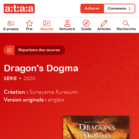
Adhérer
Connexion
À propos
Prix
Œuvres
Annuaire
Guide
Articles
Recherche
Répertoire des œuvres
Dragon's Dogma
SÉRIE
2020
•
Création :
Sunayama Kurasumi
Version originale :
anglais