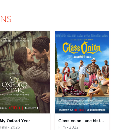
ONS
My Oxford Year
Glass onion : une histoire à couteaux tirés
Film • 2025
Film • 2022