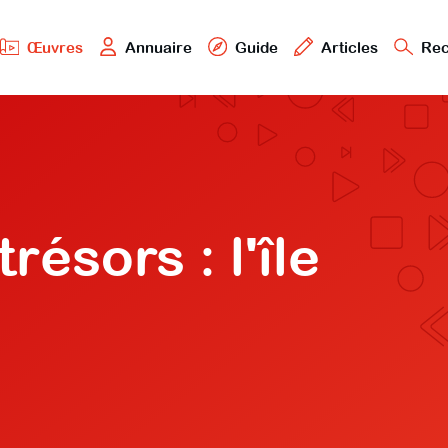
Œuvres
Annuaire
Guide
Articles
Rec
ésors : l'île