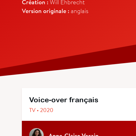
Création :
Will Ehbrecht
Version originale :
anglais
Voice-over français
TV • 2020
Anne-Claire Vorain