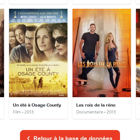
Un été à Osage County
Les rois de la réno
Film • 2013
Documentaire • 2013
Retour à la base de données