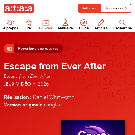
Adhérer
Connexion
À propos
Prix
Œuvres
Annuaire
Guide
Articles
Recherche
Répertoire des œuvres
Escape from Ever After
Escape from Ever After
JEUX VIDÉO
2026
•
Réalisation :
Daniel Whitworth
Version originale :
anglais