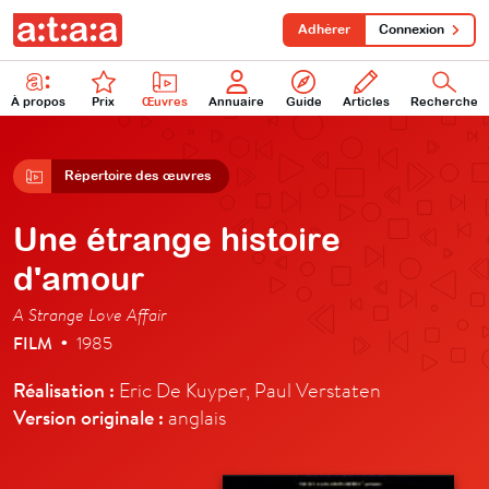
Adhérer
Connexion
À propos
Prix
Œuvres
Annuaire
Guide
Articles
Recherche
Répertoire des œuvres
Une étrange histoire
d'amour
A Strange Love Affair
FILM
1985
•
Réalisation :
Eric De Kuyper, Paul Verstaten
Version originale :
anglais