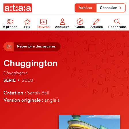
Adhérer
Connexion
À propos
Prix
Œuvres
Annuaire
Guide
Articles
Recherche
Répertoire des œuvres
Chuggington
Chuggington
SÉRIE
2008
•
Création :
Sarah Ball
Version originale :
anglais