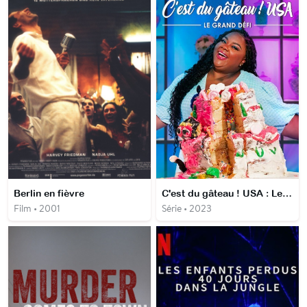
Berlin en fièvre
C'est du gâteau ! USA : Le grand défi
Film • 2001
Série • 2023