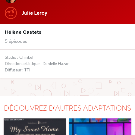
Julie Leroy
Hélène Castets
5 épisodes
Studio : Chinkel
Direction artistique : Danielle Hazan
Diffuseur : TF1
DÉCOUVREZ D'AUTRES ADAPTATIONS