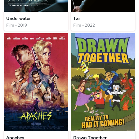
Underwater
Tár
Film • 2019
Film • 2022
Apaches
Drawn Together