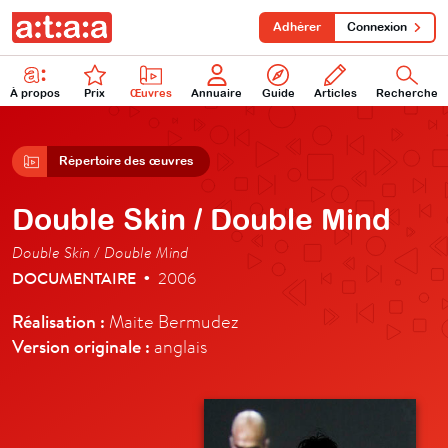
Adhérer
Connexion
À propos
Prix
Œuvres
Annuaire
Guide
Articles
Recherche
Répertoire des œuvres
Double Skin / Double Mind
Double Skin / Double Mind
DOCUMENTAIRE
2006
•
Réalisation :
Maite Bermudez
Version originale :
anglais