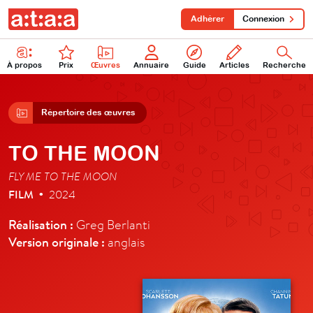
Adhérer
Connexion
À propos
Prix
Œuvres
Annuaire
Guide
Articles
Recherche
Répertoire des œuvres
TO THE MOON
FLY ME TO THE MOON
FILM
2024
•
Réalisation :
Greg Berlanti
Version originale :
anglais