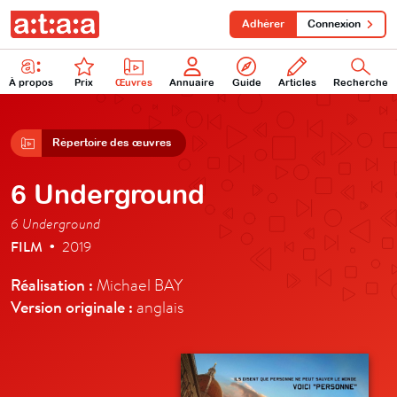
Adhérer
Connexion
À propos
Prix
Œuvres
Annuaire
Guide
Articles
Recherche
Répertoire des œuvres
6 Underground
6 Underground
FILM
2019
•
Réalisation :
Michael BAY
Version originale :
anglais