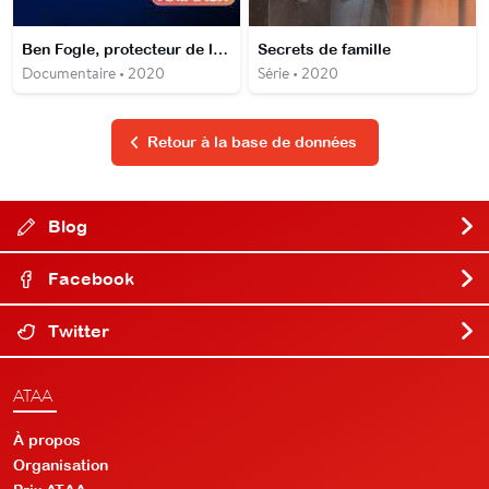
Ben Fogle, protecteur de la faune africaine - Le commerce illégal d'espèces sauvages
Secrets de famille
Documentaire • 2020
Série • 2020
Retour à la base de données
Blog
Facebook
Twitter
ATAA
À propos
Organisation