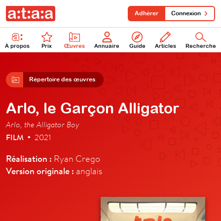
Adhérer
Connexion
À propos
Prix
Œuvres
Annuaire
Guide
Articles
Recherche
Répertoire des œuvres
Arlo, le Garçon Alligator
Arlo, the Alligator Boy
FILM
2021
•
Réalisation :
Ryan Crego
Version originale :
anglais