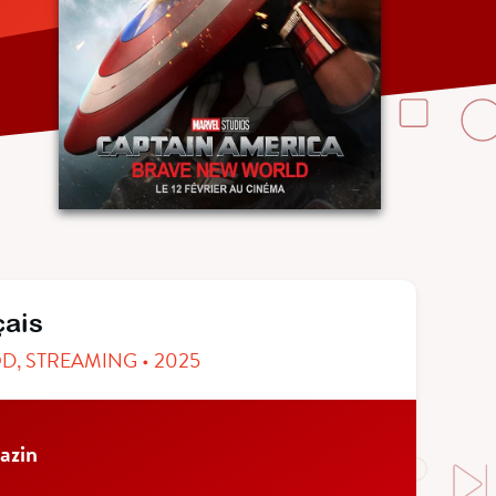
çais
OD, STREAMING • 2025
azin