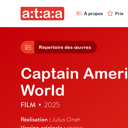
À propos
Prix
Répertoire des œuvres
Captain Ameri
World
FILM
2025
•
Réalisation :
Julius Onah
Version originale :
anglais