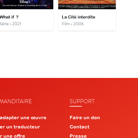
What if ?
La Cité interdite
Série • 2021
Film • 2006
ANDITAIRE
SUPPORT
 adapter une œuvre
Faire un don
er un traducteur
Contact
r une offre
Presse