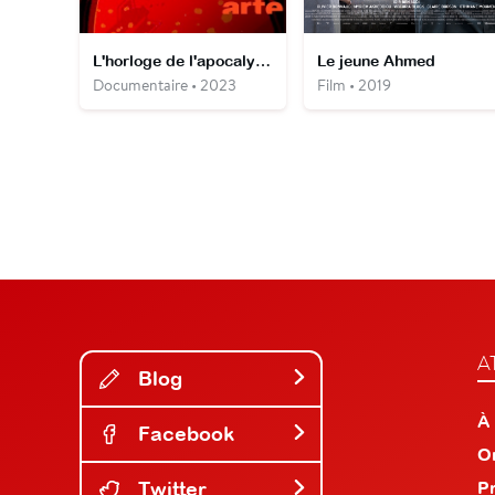
L'horloge de l'apocalypse, quelques secondes pour sauver le monde
Le jeune Ahmed
Documentaire • 2023
Film • 2019
A
Blog
À
Facebook
O
Twitter
P