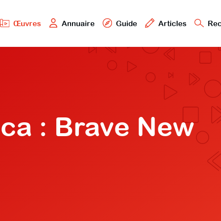
Œuvres
Annuaire
Guide
Articles
Rec
ca : Brave New