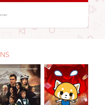
Morvan
ONS