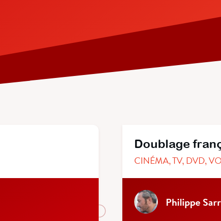
Doublage fran
CINÉMA, TV, DVD, V
Philippe Sarr