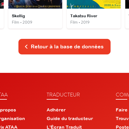
Skellig
Takatsu River
Film • 2009
Film • 2019
Retour à la base de données
TAA
TRADUCTEUR
COMM
 propos
Adhérer
Faire
rganisation
Guide du traducteur
Trouv
rix ATAA
L'Écran Traduit
Poste