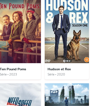
Ten Pound Poms
Hudson et Rex
Série • 2023
Série • 2020