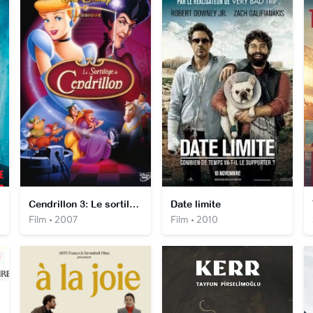
th
Cendrillon 3: Le sortilège de Cendrillon
Date limite
Film • 2007
Film • 2010