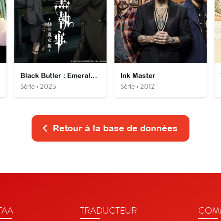
Black Butler : Emerald Witch Arc
Ink Master
Série • 2025
Série • 2012
Retour à la base de données
TAA
TRADUCTEUR
COMM