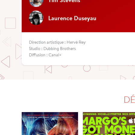
Laurence Duseyau
Direction artistique : Hervé Rey
Studio : Dubbing Brothers
Diffusion : Canal+
DÉ