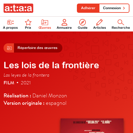
Adhérer
Connexion
À propos
Prix
Œuvres
Annuaire
Guide
Articles
Recherche
Répertoire des œuvres
Les lois de la frontière
Las leyes de la frontera
FILM
2021
•
Réalisation :
Daniel Monzon
Version originale :
espagnol