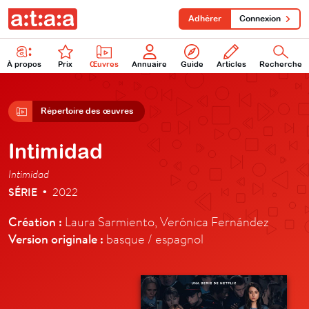
Adhérer
Connexion
À propos
Prix
Œuvres
Annuaire
Guide
Articles
Recherche
Répertoire des œuvres
Intimidad
Intimidad
SÉRIE
2022
•
Création :
Laura Sarmiento, Verónica Fernández
Version originale :
basque / espagnol