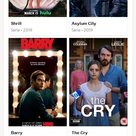
Shrill
Asylum City
Série • 2019
Série • 2019
Barry
The Cry