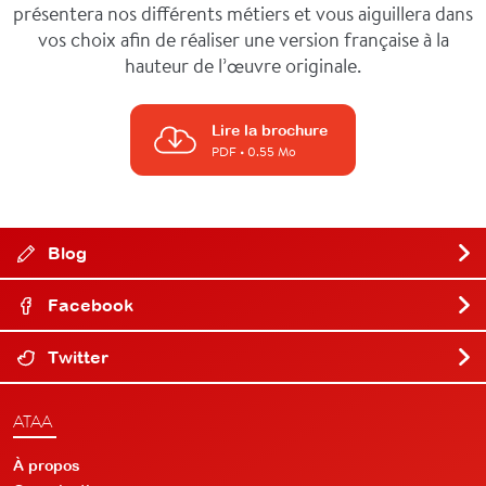
présentera nos différents métiers et vous aiguillera dans
vos choix afin de réaliser une version française à la
hauteur de l’œuvre originale.
Lire la brochure
PDF
• 0.55 Mo
Blog
Facebook
Twitter
ATAA
À propos