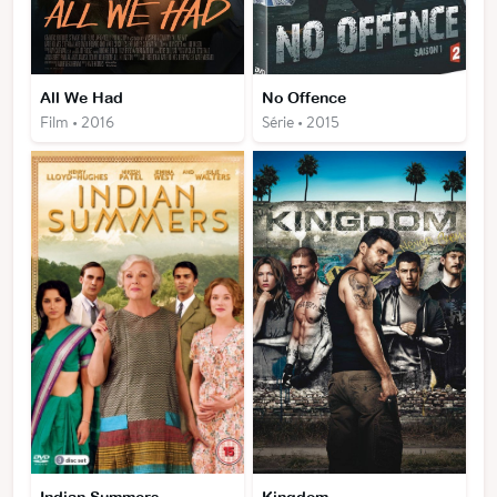
All We Had
No Offence
Film • 2016
Série • 2015