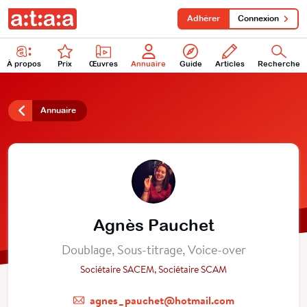
Adhérer
Connexion
À propos
Prix
Œuvres
Annuaire
Guide
Articles
Recherche
Annuaire
Agnès Pauchet
Doublage, Sous-titrage, Voice-over
Sociétaire SACEM, Sociétaire SCAM
agnes_pauchet@hotmail.com