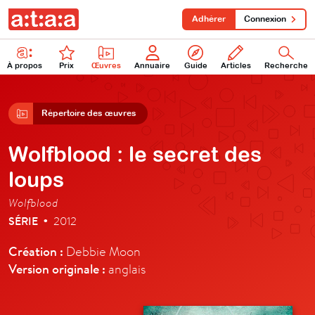
Adhérer
Connexion
À propos
Prix
Œuvres
Annuaire
Guide
Articles
Recherche
Répertoire des œuvres
Wolfblood : le secret des
loups
Wolfblood
SÉRIE
2012
•
Création :
Debbie Moon
Version originale :
anglais