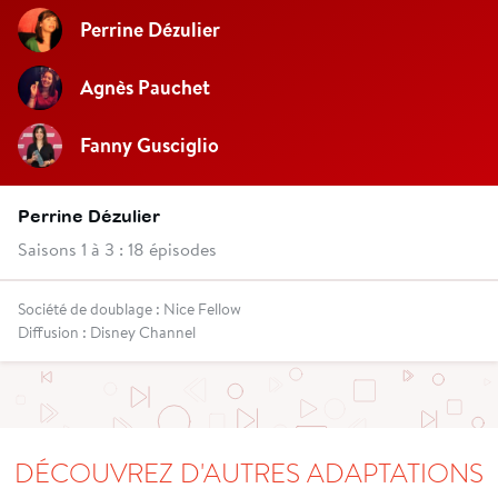
Perrine Dézulier
Agnès Pauchet
Fanny Gusciglio
Perrine Dézulier
Saisons 1 à 3 : 18 épisodes
Société de doublage : Nice Fellow
Diffusion : Disney Channel
DÉCOUVREZ D'AUTRES ADAPTATIONS