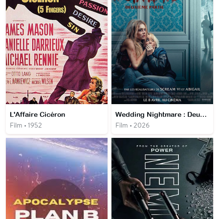
L'Affaire Cicéron
Wedding Nightmare : Deuxième Partie
Film • 1952
Film • 2026