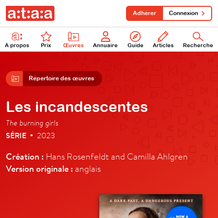
Adhérer
Connexion
À propos
Prix
Œuvres
Annuaire
Guide
Articles
Recherche
Répertoire des œuvres
Les incandescentes
The burning girls
SÉRIE
2023
•
Création :
Hans Rosenfeldt and Camilla Ahlgren
Version originale :
anglais