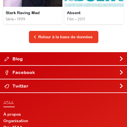
Stark Raving Mad
Absent
Série • 1999
Film • 2011
Retour à la base de données
Blog
Facebook
Twitter
ATAA
À propos
Organisation