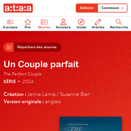
Adhérer
Connexion
À propos
Prix
Œuvres
Annuaire
Guide
Articles
Recherche
Répertoire des œuvres
Un Couple parfait
The Perfect Couple
SÉRIE
2024
•
Création :
Jenna Lamia / Susanne Bier
Version originale :
anglais