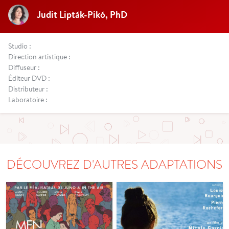
Judit Lipták-Pikó, PhD
Studio :
Direction artistique :
Diffuseur :
Éditeur DVD :
Distributeur :
Laboratoire :
DÉCOUVREZ D'AUTRES ADAPTATIONS