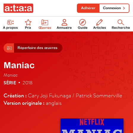
Adhérer
Connexion
À propos
Prix
Œuvres
Annuaire
Guide
Articles
Recherche
Répertoire des œuvres
Maniac
Maniac
SÉRIE
2018
•
Création :
Cary Joji Fukunaga / Patrick Sommerville
Version originale :
anglais