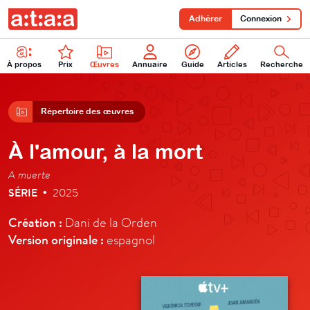
Adhérer
Connexion
À propos
Prix
Œuvres
Annuaire
Guide
Articles
Recherche
Répertoire des œuvres
À l'amour, à la mort
A muerte
SÉRIE
2025
•
Création :
Dani de la Orden
Version originale :
espagnol