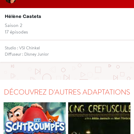
Hélène Castets
Saison 2
17 épisodes
Studio : VSI Chinkel
Diffuseur : Disney Junior
DÉCOUVREZ D'AUTRES ADAPTATIONS