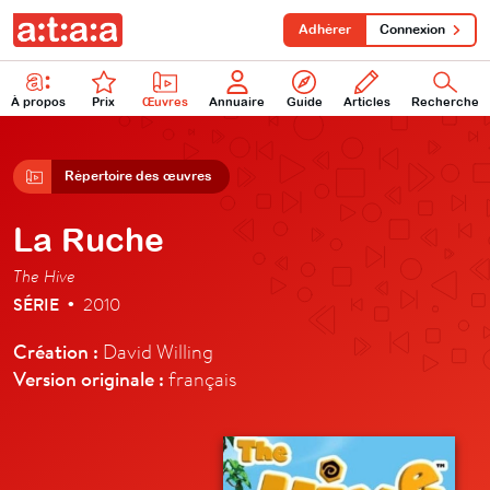
Adhérer
Connexion
À propos
Prix
Œuvres
Annuaire
Guide
Articles
Recherche
Répertoire des œuvres
La Ruche
The Hive
SÉRIE
2010
•
Création :
David Willing
Version originale :
français