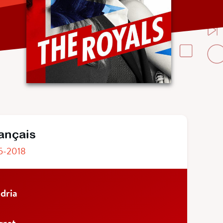
rançais
5-2018
dria
gret