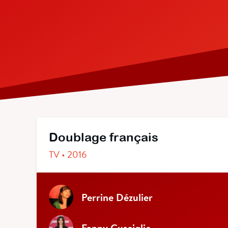
Doublage français
TV • 2016
Perrine Dézulier
Fanny Gusciglio