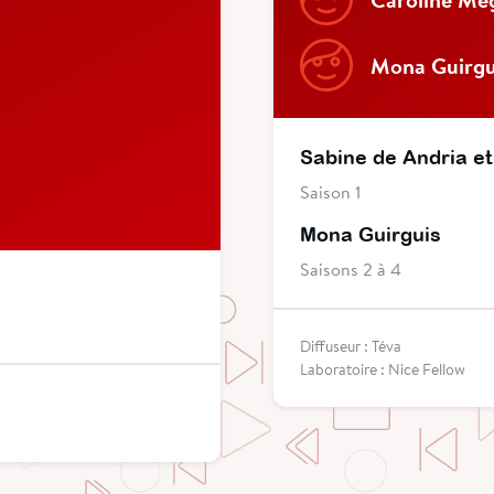
Mona Guirgu
Sabine de Andria et
Saison 1
Mona Guirguis
Saisons 2 à 4
Diffuseur : Téva
Laboratoire : Nice Fellow