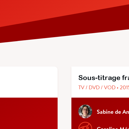
Sous-titrage f
TV / DVD / VOD • 201
Sabine de An
Caroline Mé