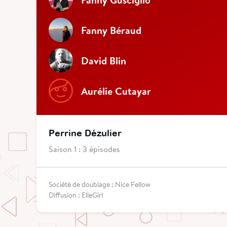
Fanny Béraud
David Blin
Aurélie Cutayar
Perrine Dézulier
Saison 1 : 3 épisodes
Société de doublage : Nice Fellow
Diffusion : ElleGirl