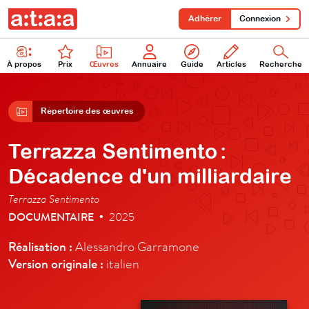
Adhérer
Connexion
À propos
Prix
Œuvres
Annuaire
Guide
Articles
Recherche
Répertoire des œuvres
Terrazza Sentimento :
Décadence d'un milliardaire
Terrazza Sentimento
DOCUMENTAIRE
2025
•
Réalisation :
Alessandro Garramone
Version originale :
italien