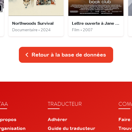
Northwoods Survival
Lettre ouverte à Jane Austen
Documentaire • 2024
Film • 2007
Retour à la base de données
TAA
TRADUCTEUR
COMM
 propos
Adhérer
Faire
rganisation
Guide du traducteur
Trouv