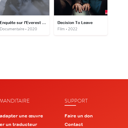
Enquête sur l'Everest : le mystère de la première ascension
Decision To Leave
Documentaire • 2020
Film • 2022
ANDITAIRE
SUPPORT
 adapter une œuvre
Faire un don
er un traducteur
Contact