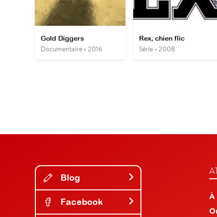
Gold Diggers
Rex, chien flic
Documentaire • 2016
Série • 2008
A
Blog
À
Facebook
O