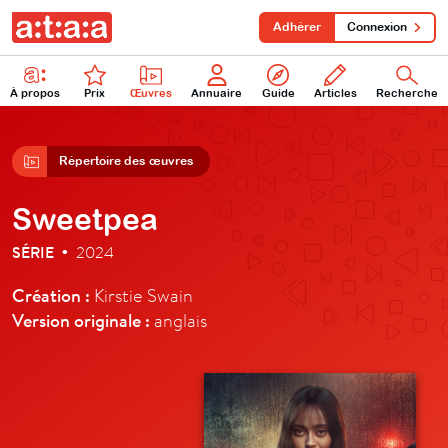
Adhérer
Connexion
À propos
Prix
Œuvres
Annuaire
Guide
Articles
Recherche
Répertoire des œuvres
Sweetpea
SÉRIE
2024
•
Création :
Kirstie Swain
Version originale :
anglais