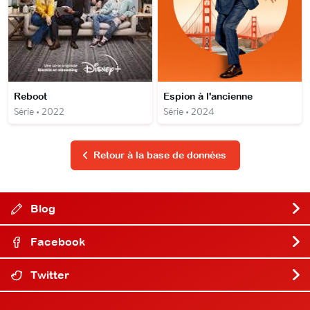
Reboot
Espion à l'ancienne
Série • 2022
Série • 2024
Retour à la base de données
Blog
Facebook
Twitter