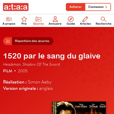
Adhérer
Connexion
À propos
Prix
Œuvres
Annuaire
Guide
Articles
Recherche
Répertoire des œuvres
1520 par le sang du glaive
Headsman, Shadow Of The Sword
FILM
2005
•
Réalisation :
Simon Aeby
Version originale :
anglais