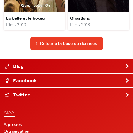
La belle et le boxeur
Ghostland
Film • 2010
Film • 2018
Retour à la base de données
Blog
Facebook
Twitter
ATAA
À propos
Organisation