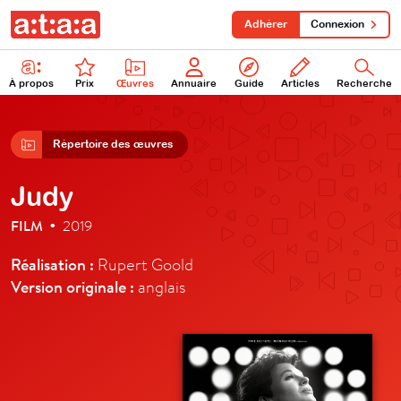
Adhérer
Connexion
À propos
Prix
Œuvres
Annuaire
Guide
Articles
Recherche
Répertoire des œuvres
Judy
FILM
2019
•
Réalisation :
Rupert Goold
Version originale :
anglais