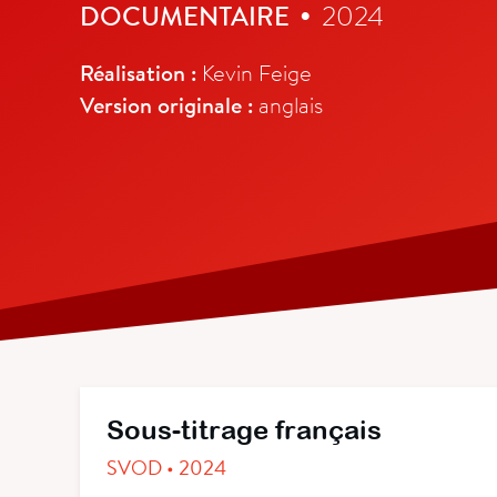
DOCUMENTAIRE
2024
•
Réalisation :
Kevin Feige
Version originale :
anglais
Sous-titrage français
SVOD • 2024