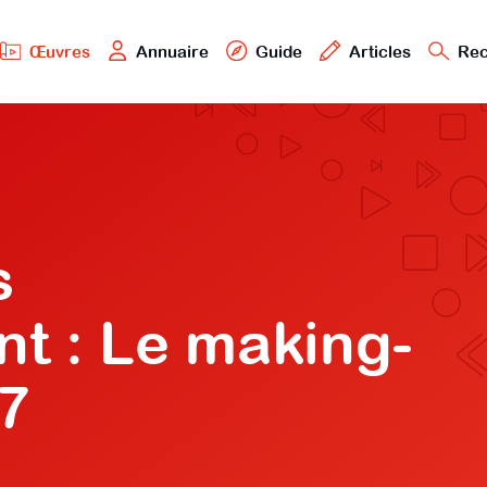
Œuvres
Annuaire
Guide
Articles
Rec
s
t : Le making-
97