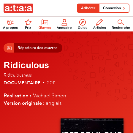
Adhérer
Connexion
À propos
Prix
Œuvres
Annuaire
Guide
Articles
Recherche
Répertoire des œuvres
Ridiculous
Ridiculousness
DOCUMENTAIRE
2011
•
Réalisation :
Michael Simon
Version originale :
anglais