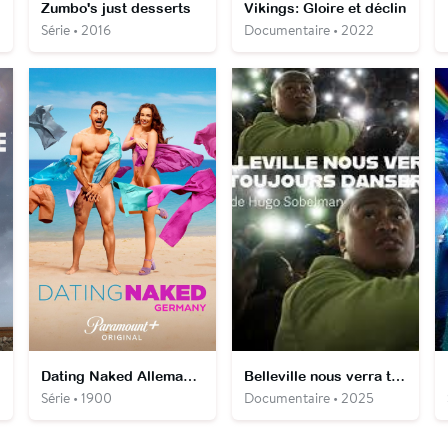
Zumbo's just desserts
Vikings: Gloire et déclin
Série • 2016
Documentaire • 2022
Dating Naked Allemagne
Belleville nous verra toujours danser
Série • 1900
Documentaire • 2025