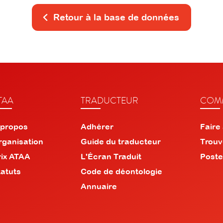
Retour à la base de données
TAA
TRADUCTEUR
COMM
 propos
Adhérer
Faire
rganisation
Guide du traducteur
Trouv
rix ATAA
L'Écran Traduit
Poste
tatuts
Code de déontologie
Annuaire