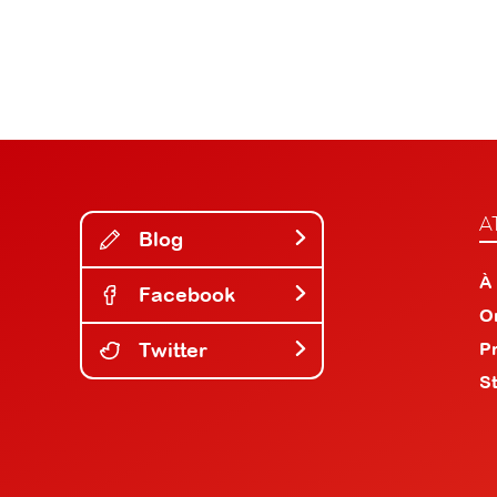
A
Blog
À
Facebook
O
Twitter
P
S